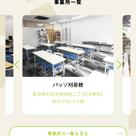
事業所一覧
パッソ刈谷校
ビ
愛知県刈谷市南桜町二丁目58番地1
第3OTAビル1階
事業所の一覧を見る