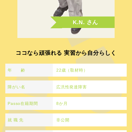
K.N. さん
ココなら頑張れる 実習から自分らしく
年 齢
22歳（取材時）
障がい名
広汎性発達障害
Passo在籍期間
8か月
就 職 先
非公開