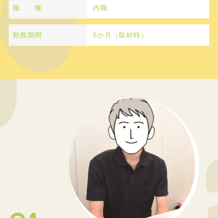
職 種
内職
勤務期間
5か月（取材時）