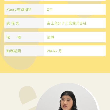
Passo在籍期間
2年
就 職 先
富士高分子工業株式会社
職 種
清掃
勤務期間
2年6ヶ月