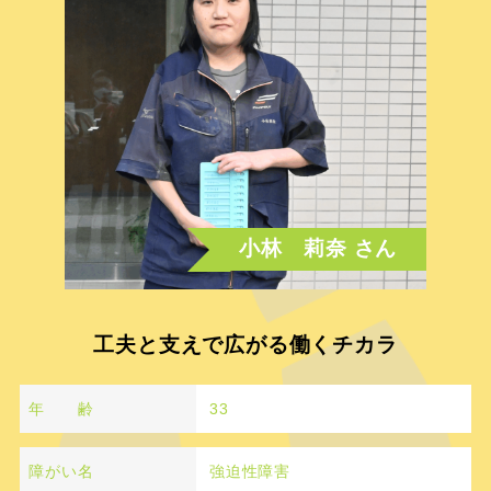
小林 莉奈 さん
工夫と支えで広がる働くチカラ
年 齢
33
障がい名
強迫性障害