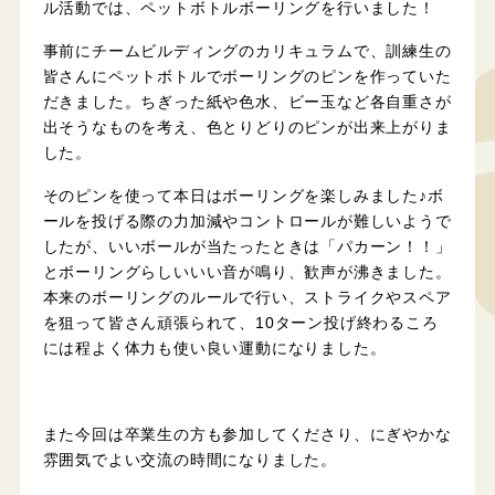
ル活動では、ペットボトルボーリングを行いました！
事前にチームビルディングのカリキュラムで、訓練生の
皆さんにペットボトルでボーリングのピンを作っていた
だきました。ちぎった紙や色水、ビー玉など各自重さが
出そうなものを考え、色とりどりのピンが出来上がりま
した。
そのピンを使って本日はボーリングを楽しみました♪ボ
ールを投げる際の力加減やコントロールが難しいようで
したが、いいボールが当たったときは「パカーン！！」
とボーリングらしいいい音が鳴り、歓声が沸きました。
本来のボーリングのルールで行い、ストライクやスペア
を狙って皆さん頑張られて、10ターン投げ終わるころ
には程よく体力も使い良い運動になりました。
また今回は卒業生の方も参加してくださり、にぎやかな
雰囲気でよい交流の時間になりました。