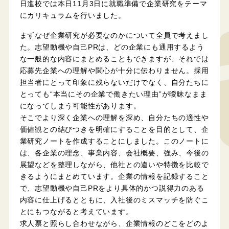
日進校では本日11月3日に就職準備で企業研究をテーマ
にカリキュラムを行いました。
まずなぜ企業研究が必要なのかについて全員で考えまし
た。志望動機や自己PRは、どの企業にも通用するよう
な一般的な内容にまとめることもできますが、それでは
応募先企業への理解や関心が十分に伝わりません。採用
担当者にとって印象に残らないだけでなく、自分たちに
とっても“本当にその企業で働きたい理由”が曖昧なまま
になってしまう可能性があります。
そこでより深く企業への理解を深め、自分たちの適性や
価値観との結びつきを明確にすることを目的として、企
業研究ノートを作成することにしました。このノートに
は、各企業の理念、事業内容、会社概要、強み、今後の
展望などを整理しながら、他社との違いや特徴を比較で
きるようにまとめています。企業の情報を記録すること
で、志望動機や自己PRをより具体的かつ説得力のある
内容に仕上げるとともに、入社後のミスマッチを防ぐこ
とにもつながると考えています。
求人票と照らし合わせながら、企業情報のどこをどのよ