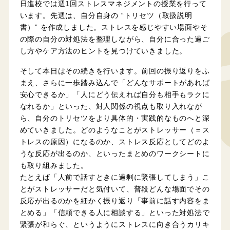
日進校では週1回ストレスマネジメントの授業を行って
います。先週は、自分自身の “トリセツ（取扱説明
書）” を作成しました。ストレスを感じやすい場面やそ
の際の自分の対処法を整理しながら、自分に合った過ご
し方やケア方法のヒントを見つけていきました。
そして本日はその続きを行います。前回の振り返りをふ
まえ、さらに一歩踏み込んで「どんなサポートがあれば
安心できるか」「人にどう伝えれば自分も相手もラクに
なれるか」といった、対人関係の視点も取り入れなが
ら、自分のトリセツをより具体的・実践的なものへと深
めていきました。どのようなことがストレッサー（＝ス
トレスの原因）になるのか、ストレス反応としてどのよ
うな反応が出るのか、といったまとめのワークシートに
も取り組みました。
たとえば「人前で話すときに過剰に緊張してしまう」こ
とがストレッサーだと気付いて、普段どんな場面でその
反応が出るのかを細かく振り返り「事前に話す内容をま
とめる」「信頼できる人に相談する」といった対処法で
緊張が和らぐ、というようにストレスに向き合うカリキ